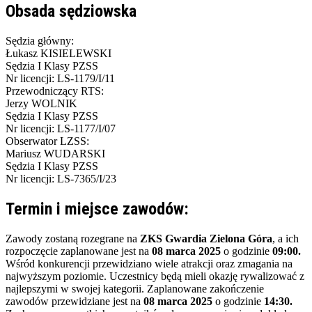
Obsada sędziowska
Sędzia główny:
Łukasz KISIELEWSKI
Sędzia I Klasy PZSS
Nr licencji: LS-1179/I/11
Przewodniczący RTS:
Jerzy WOLNIK
Sędzia I Klasy PZSS
Nr licencji: LS-1177/I/07
Obserwator LZSS:
Mariusz WUDARSKI
Sędzia I Klasy PZSS
Nr licencji: LS-7365/I/23
Termin i miejsce zawodów:
Zawody zostaną rozegrane na
ZKS Gwardia Zielona Góra
, a ich
rozpoczęcie zaplanowane jest na
08 marca 2025
o godzinie
09:00.
Wśród konkurencji przewidziano wiele atrakcji oraz zmagania na
najwyższym poziomie. Uczestnicy będą mieli okazję rywalizować z
najlepszymi w swojej kategorii. Zaplanowane zakończenie
zawodów przewidziane jest na
08 marca 2025
o godzinie
14:30.