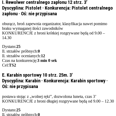
I. Rewolwer centralnego zapłonu 12 strz. 3’
Dyscyplina:
Pistolet
·
Konkurencja:
Pistolet centralnego
zapłonu
·
Oś:
nie przypisana
oburącz, broń zapewnia organizator, klasyfikacja nawet pomimo
braku wymaganej ilości zawodników
KONKURENCJE z broni krótkiej rozgrywane będą od 9.00 –
14.30
Dystans:
25
Il. strzałów próbnych:
0
Il. strzałów ocenianych:
12
Czas na konkurencję:
3 min 0 sek
Cel:
TS2
E. Karabin sportowy 10 strz. 25m. 3'
Dyscyplina:
Karabin
·
Konkurencja:
Karabin sportowy
·
Oś:
nie przypisana
postawa stojąc z „wolnej ręki”, dozwolona luneta, czas 3’
KONKURENCJE z broni długiej rozgrywane będą od 9.00 – 12.30
Dystans:
25
Il. strzałów próbnych:
0