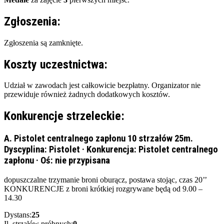
Zgłoszenia:
Zgłoszenia są zamknięte.
Koszty uczestnictwa:
Udział w zawodach jest całkowicie bezpłatny. Organizator nie
przewiduje również żadnych dodatkowych kosztów.
Konkurencje strzeleckie:
A. Pistolet centralnego zapłonu 10 strzałów 25m.
Dyscyplina:
Pistolet
·
Konkurencja:
Pistolet centralnego
zapłonu
·
Oś:
nie przypisana
dopuszczalne trzymanie broni oburącz, postawa stojąc, czas 20’’
KONKURENCJE z broni krótkiej rozgrywane będą od 9.00 –
14.30
Dystans:
25
Il. strzałów próbnych:
0