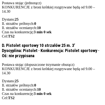
Postawa stojąc (jednorącz)
KONKURENCJE z broni krótkiej rozgrywane będą od 9.00 –
14.30
Dystans:
25
Il. strzałów próbnych:
0
Il. strzałów ocenianych:
10
Czas na konkurencję:
3 min 0 sek
Cel:
TS2
D. Pistolet sportowy 10 strzałów 25 m. 3’
Dyscyplina:
Pistolet
·
Konkurencja:
Pistolet sportowy
·
Oś:
nie przypisana
Postawa stojąc (dopuszczone trzymanie oburącz)
KONKURENCJE z broni krótkiej rozgrywane będą od 9.00 –
14.30
Dystans:
25
Il. strzałów próbnych:
0
Il. strzałów ocenianych:
10
Czas na konkurencję:
3 min 0 sek
Cel:
TS2