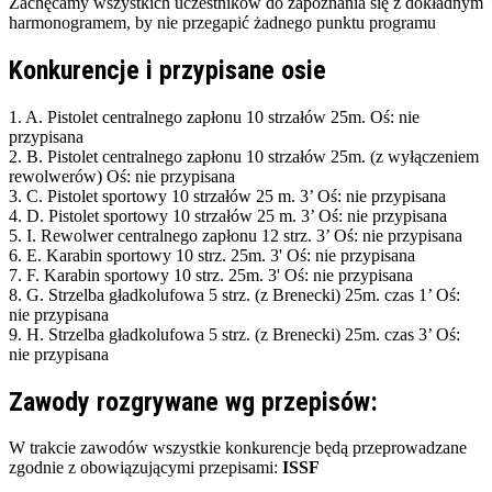
Zachęcamy wszystkich uczestników do zapoznania się z dokładnym
harmonogramem, by nie przegapić żadnego punktu programu
Konkurencje i przypisane osie
1. A. Pistolet centralnego zapłonu 10 strzałów 25m.
Oś:
nie
przypisana
2. B. Pistolet centralnego zapłonu 10 strzałów 25m. (z wyłączeniem
rewolwerów)
Oś:
nie przypisana
3. C. Pistolet sportowy 10 strzałów 25 m. 3’
Oś:
nie przypisana
4. D. Pistolet sportowy 10 strzałów 25 m. 3’
Oś:
nie przypisana
5. I. Rewolwer centralnego zapłonu 12 strz. 3’
Oś:
nie przypisana
6. E. Karabin sportowy 10 strz. 25m. 3'
Oś:
nie przypisana
7. F. Karabin sportowy 10 strz. 25m. 3'
Oś:
nie przypisana
8. G. Strzelba gładkolufowa 5 strz. (z Brenecki) 25m. czas 1’
Oś:
nie przypisana
9. H. Strzelba gładkolufowa 5 strz. (z Brenecki) 25m. czas 3’
Oś:
nie przypisana
Zawody rozgrywane wg przepisów:
W trakcie zawodów wszystkie konkurencje będą przeprowadzane
zgodnie z obowiązującymi przepisami:
ISSF