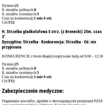
Dystans:
25
Il. strzałów próbnych:
0
Il. strzałów ocenianych:
5
Czas na konkurencję:
1 min 0 sek
Cel:
TS2
H. Strzelba gładkolufowa 5 strz. (z Brenecki) 25m. czas
3’
Dyscyplina:
Strzelba
·
Konkurencja:
Strzelba
·
Oś:
nie
przypisana
KONKURENCJE z broni długiej rozgrywane będą od 9.00 – 12.30
Dystans:
25
Il. strzałów próbnych:
0
Il. strzałów ocenianych:
5
Czas na konkurencję:
3 min 0 sek
Cel:
TS2
Zabezpieczenie medyczne:
Organizator zawodów, zgodnie z obowiązującymi przepisami PZSS