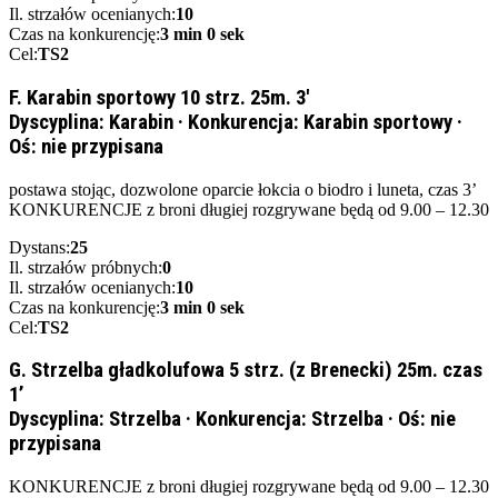
Il. strzałów ocenianych:
10
Czas na konkurencję:
3 min 0 sek
Cel:
TS2
F. Karabin sportowy 10 strz. 25m. 3'
Dyscyplina:
Karabin
·
Konkurencja:
Karabin sportowy
·
Oś:
nie przypisana
postawa stojąc, dozwolone oparcie łokcia o biodro i luneta, czas 3’
KONKURENCJE z broni długiej rozgrywane będą od 9.00 – 12.30
Dystans:
25
Il. strzałów próbnych:
0
Il. strzałów ocenianych:
10
Czas na konkurencję:
3 min 0 sek
Cel:
TS2
G. Strzelba gładkolufowa 5 strz. (z Brenecki) 25m. czas
1’
Dyscyplina:
Strzelba
·
Konkurencja:
Strzelba
·
Oś:
nie
przypisana
KONKURENCJE z broni długiej rozgrywane będą od 9.00 – 12.30