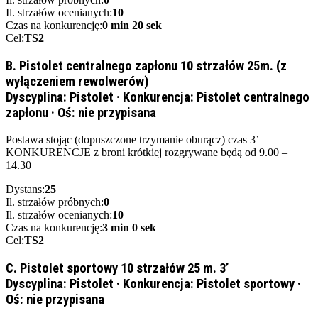
Il. strzałów ocenianych:
10
Czas na konkurencję:
0 min 20 sek
Cel:
TS2
B. Pistolet centralnego zapłonu 10 strzałów 25m. (z
wyłączeniem rewolwerów)
Dyscyplina:
Pistolet
·
Konkurencja:
Pistolet centralnego
zapłonu
·
Oś:
nie przypisana
Postawa stojąc (dopuszczone trzymanie oburącz) czas 3’
KONKURENCJE z broni krótkiej rozgrywane będą od 9.00 –
14.30
Dystans:
25
Il. strzałów próbnych:
0
Il. strzałów ocenianych:
10
Czas na konkurencję:
3 min 0 sek
Cel:
TS2
C. Pistolet sportowy 10 strzałów 25 m. 3’
Dyscyplina:
Pistolet
·
Konkurencja:
Pistolet sportowy
·
Oś:
nie przypisana